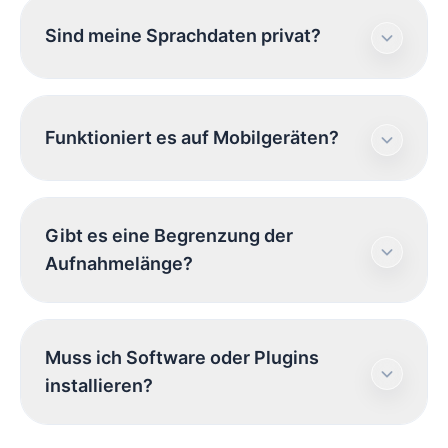
Sie können Ihre Aufnahmen in hochwertigen
Sind meine Sprachdaten privat?
Standardformaten wie MP3 und WAV
exportieren.
Absolut. Die Verarbeitung erfolgt lokal im
Funktioniert es auf Mobilgeräten?
Browser. Wir speichern Ihre Aufnahmen nicht
auf unseren Servern.
Ja, unser Rekorder ist responsiv und
Gibt es eine Begrenzung der
funktioniert nahtlos in iOS- und Android-
Aufnahmelänge?
Browsern.
Es gibt keine harten Limits, aber bedenken Sie,
Muss ich Software oder Plugins
dass längere Aufnahmen mehr Speicherplatz
installieren?
auf Ihrem Gerät beanspruchen.