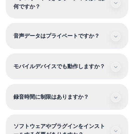
用できます。サブスクリプションや隠れた費用な
何ですか？
しに、必要なだけクリップを録音できます。
MP3やWAVなどの標準的な高品質形式でエクスポ
音声データはプライベートですか？
ートでき、ほとんどの再生デバイスや編集ソフト
ウェアとの互換性を確保しています。
もちろんです。すべての処理はブラウザ内でロー
モバイルデバイスでも動作しますか？
カルに行われます。録音をサーバーに保存するこ
とはないため、データはプライベートで安全なま
まです。
はい、レコーダーは完全にレスポンシブで、iOS
録音時間に制限はありますか？
とAndroidの両方のブラウザでシームレスに動作
します。マイクへのアクセスを許可するだけで録
音を開始できます。
録音時間に厳格な制限はありませんが、長時間の
ソフトウェアやプラグインをインスト
録音はデバイスのメモリをより多く消費すること