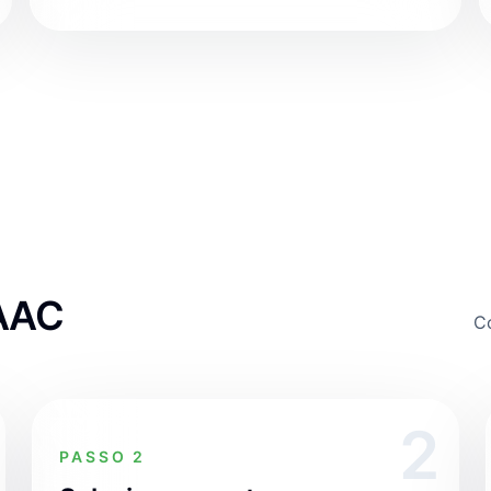
 AAC
Co
2
PASSO 2