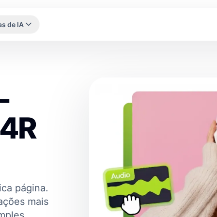
s de IA
-
M4R
ca página.
vações mais
mples.