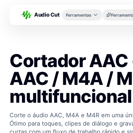
Audio Cut
Ferramentas
Ferramenta
Cortador AAC 
AAC / M4A / 
multifuncional
Corte o áudio AAC, M4A e M4R em uma úni
Ótimo para toques, clipes de diálogo e gra
curtas com um fluxo de trabalho rápido e si